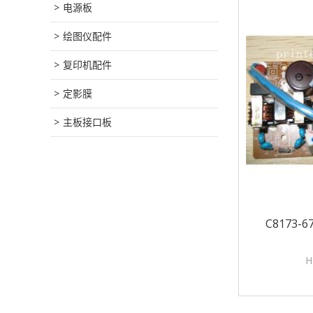
电源板
绘图仪配件
复印机配件
定影膜
主板接口板
C8173-6
H