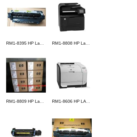
RM1-8395 HP LaserJet M601/M602/M603 定影组件 110V
RM1-8808 HP LaserjetM 401d M401dn M425dn 定影组件
RM1-8809 HP LaserjetM 401d M401dn M425dn 定影组件
RM1-8606 HP LASERJET PRO 400 COLOR M451DW 加热组件