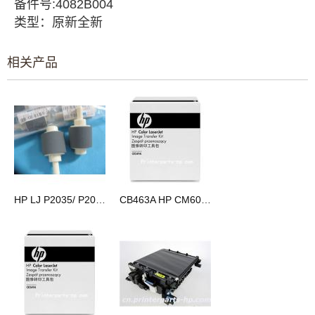
备件号:
4082B004
类型
：
原新全
新
相关产品
HP LJ P2035/ P2055/ M401 T2的搓新原装
CB463A HP CM6030/6040转印组件　转印皮带