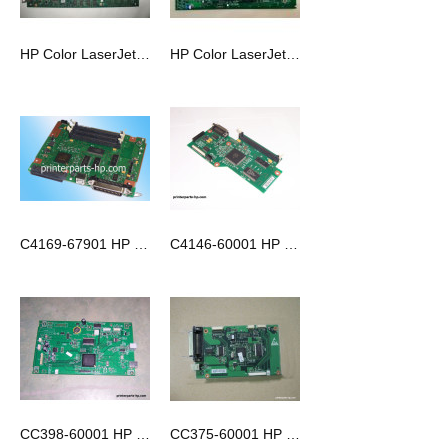
HP Color LaserJet CM1312nf 格式化板
HP Color LaserJet CP5525主板
C4169-67901 HP LaserJet 4100 格式化板
C4146-60001 HP Laserjet 1100 格式化板
CC398-60001 HP Color LaserJet CM1312nf 格式化板
CC375-60001 HP LaserJet P2014格式化板